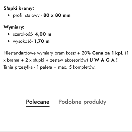
Słupki bramy:
profil stalowy -
80 x 80 mm
Wymiary:
szerokość
- 4,00 m
wysokość
- 1,70 m
Niestandardowe wymiary bram koszt + 20%
Cena za 1 kpl.
(1
x brama + 2 x słupki + zestaw akcesoriów)
U W A G A !
Tania przesyłka - 1 paleta = max. 5 kompletów.
Produkty
Produkty
Polecane
Podobne produkty
Pomiń karuzelę produktów
o
o
statusie:
statusie: