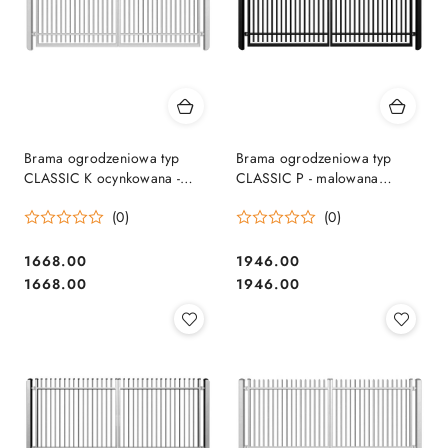
Brama ogrodzeniowa typ
Brama ogrodzeniowa typ
CLASSIC K ocynkowana -
CLASSIC P - malowana
3,00 m
proszkowo - 3,00 m
(0)
(0)
1668.00
1946.00
Cena:
Cena:
Cena:
Cena:
1668.00
1946.00