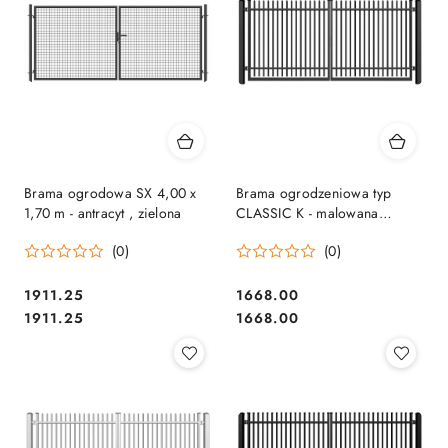
Brama ogrodowa SX 4,00 x
Brama ogrodzeniowa typ
1,70 m - antracyt , zielona
CLASSIC K - malowana
proszkowo - 3,00 m
(0)
(0)
1911.25
1668.00
Cena:
Cena:
Cena:
Cena:
1911.25
1668.00