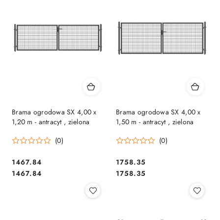
Brama ogrodowa SX 4,00 x
Brama ogrodowa SX 4,00 x
1,20 m - antracyt , zielona
1,50 m - antracyt , zielona
(0)
(0)
1467.84
1758.35
Cena:
Cena:
Cena:
Cena:
1467.84
1758.35