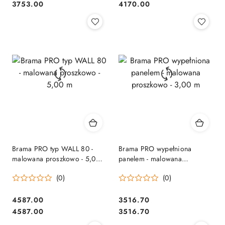
Cena:
Cena:
Cena:
Cena:
3753.00
4170.00
Brama PRO typ WALL 80 -
Brama PRO wypełniona
malowana proszkowo - 5,00
panelem - malowana
m
proszkowo - 3,00 m
(0)
(0)
4587.00
3516.70
Cena:
Cena:
Cena:
Cena:
4587.00
3516.70