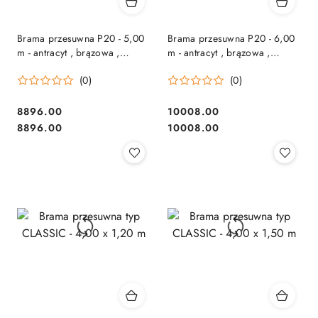
Brama przesuwna P20 - 5,00
Brama przesuwna P20 - 6,00
m - antracyt , brązowa ,
m - antracyt , brązowa ,
czarna , szara , zielona
czarna , szara , zielona
(0)
(0)
8896.00
10008.00
Cena:
Cena:
Cena:
Cena:
8896.00
10008.00