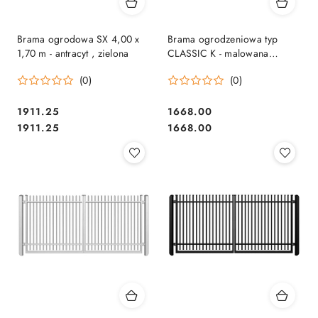
Brama ogrodowa SX 4,00 x
Brama ogrodzeniowa typ
1,70 m - antracyt , zielona
CLASSIC K - malowana
proszkowo - 3,00 m
(0)
(0)
1911.25
1668.00
Cena:
Cena:
Cena:
Cena:
1911.25
1668.00