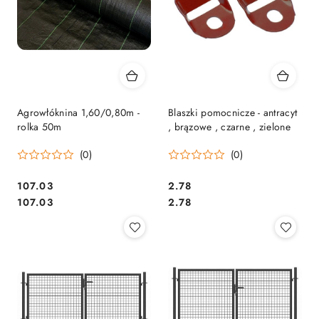
Agrowłóknina 1,60/0,80m -
Blaszki pomocnicze - antracyt
rolka 50m
, brązowe , czarne , zielone
(0)
(0)
107.03
2.78
Cena:
Cena:
Cena:
Cena:
107.03
2.78