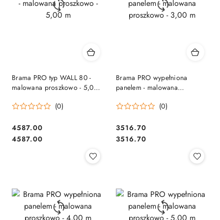
Brama PRO typ WALL 80 -
Brama PRO wypełniona
malowana proszkowo - 5,00
panelem - malowana
m
proszkowo - 3,00 m
(0)
(0)
4587.00
3516.70
Cena:
Cena:
Cena:
Cena:
4587.00
3516.70