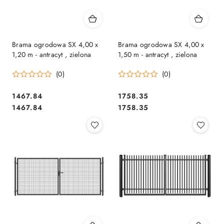
Brama ogrodowa SX 4,00 x
Brama ogrodowa SX 4,00 x
1,20 m - antracyt , zielona
1,50 m - antracyt , zielona
(0)
(0)
1467.84
1758.35
Cena:
Cena:
Cena:
Cena:
1467.84
1758.35