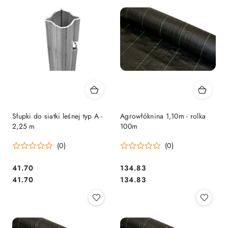
Słupki do siatki leśnej typ A -
Agrowłóknina 1,10m - rolka
2,25 m
100m
(0)
(0)
41.70
134.83
Cena:
Cena:
Cena:
Cena:
41.70
134.83