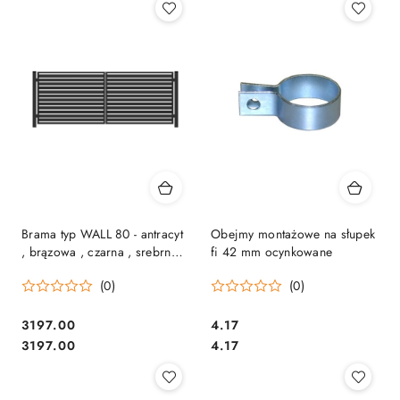
Brama typ WALL 80 - antracyt
Obejmy montażowe na słupek
, brązowa , czarna , srebrna ,
fi 42 mm ocynkowane
zielona - 3,00 m
(0)
(0)
3197.00
4.17
Cena:
Cena:
Cena:
Cena:
3197.00
4.17