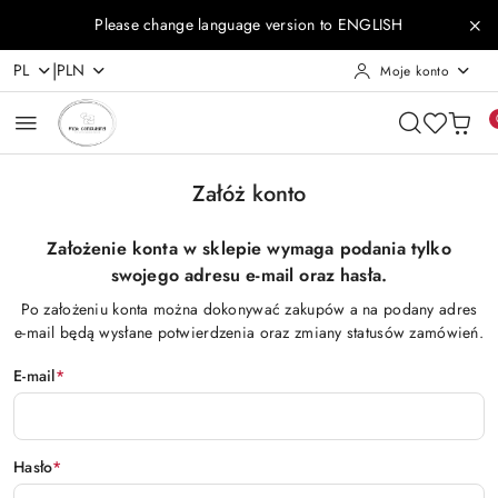
Przejdź do treści głównej
Przejdź do wyszukiwarki
Przejdź do moje konto
Przejdź do menu głównego
Przejdź do stopki
Please change language version to ENGLISH
|
PL
PLN
Moje konto
Załóż konto
Założenie konta w sklepie wymaga podania tylko
swojego adresu e-mail oraz hasła.
Po założeniu konta można dokonywać zakupów a na podany adres
e-mail będą wysłane potwierdzenia oraz zmiany statusów zamówień.
E-mail
*
Hasło
*