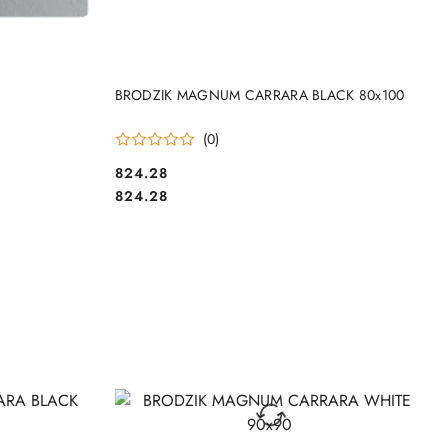
DO KOSZYKA
BRODZIK MAGNUM CARRARA BLACK 80x100
(0)
824.28
Cena:
Cena:
824.28