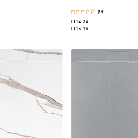
)
(0)
1114.30
Cena:
Cena:
1114.30