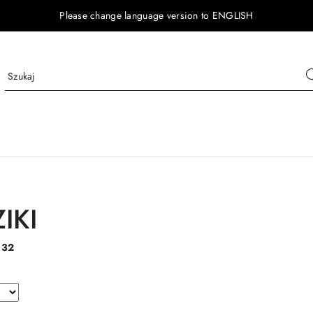
Please change language version to ENGLISH
IKI
:
32