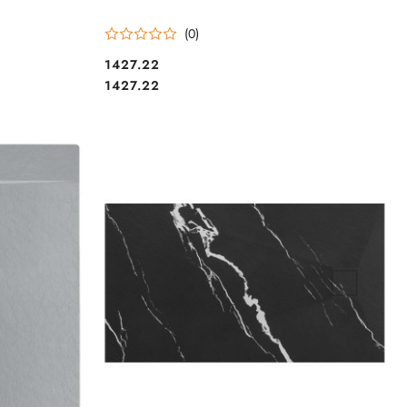
(0)
1427.22
Cena:
Cena:
1427.22