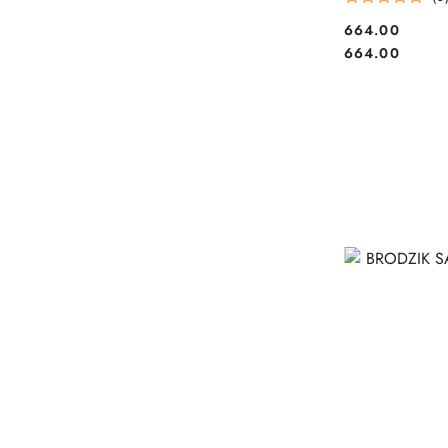
664.00
Cena:
Cena:
664.00