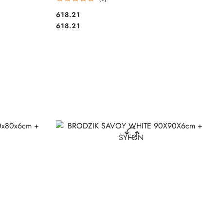
618.21
Cena:
Cena:
618.21