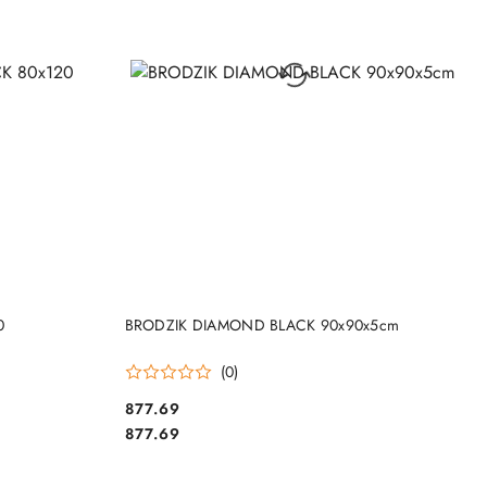
DO KOSZYKA
0
BRODZIK DIAMOND BLACK 90x90x5cm
(0)
877.69
Cena:
Cena:
877.69