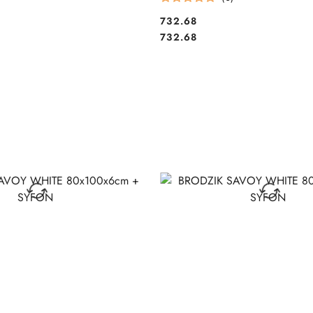
732.68
Cena:
Cena:
732.68