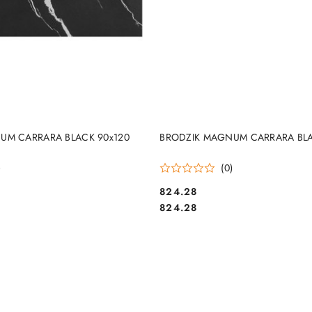
DO KOSZYKA
DO KOSZYKA
UM CARRARA BLACK 90x120
BRODZIK MAGNUM CARRARA BLA
)
(0)
824.28
Cena:
Cena:
824.28