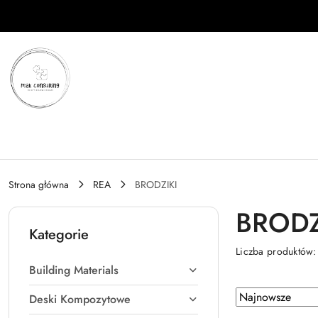
Przejdź do treści głównej
Przejdź do wyszukiwarki
Przejdź do moje konto
Przejdź do menu głównego
Przejdź do stopki
Strona główna
REA
BRODZIKI
BRODZ
Kategorie
Liczba produktów
Building Materials
Zastosowano
Sortuj
Deski Kompozytowe
według
sortowanie: