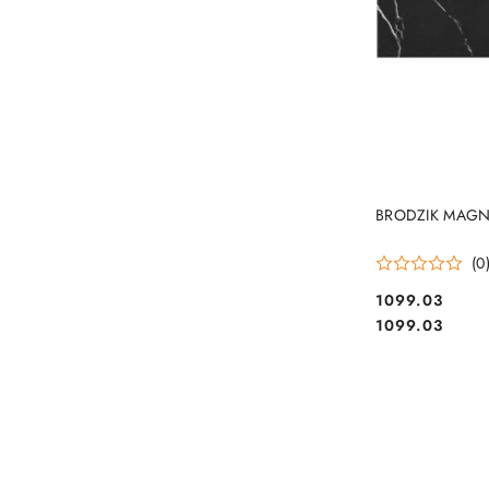
BRODZIK MAGN
(0
1099.03
Cena:
Cena:
1099.03