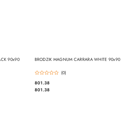
DO KOSZYKA
CK 90x90
BRODZIK MAGNUM CARRARA WHITE 90x90
(0)
801.38
Cena:
Cena:
801.38