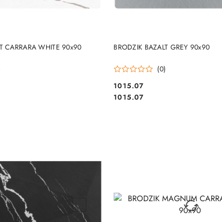
DO KOSZYKA
DO KOSZYKA
T CARRARA WHITE 90x90
BRODZIK BAZALT GREY 90x90
)
(0)
1015.07
Cena:
Cena:
1015.07