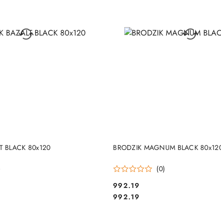
DO KOSZYKA
DO KOSZYKA
T BLACK 80x120
BRODZIK MAGNUM BLACK 80x12
)
(0)
992.19
Cena:
Cena:
992.19