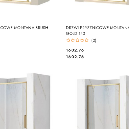
DO KOSZYKA
DO KOSZYKA
NICOWE MONTANA BRUSH
DRZWI PRYSZNICOWE MONTAN
GOLD 140
)
(0)
1602.76
Cena:
Cena:
1602.76