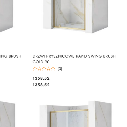
DO KOSZYKA
ING BRUSH
DRZWI PRYSZNICOWE RAPID SWING BRUSH
GOLD 90
(0)
1358.52
Cena:
Cena:
1358.52