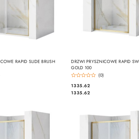
DO KOSZYKA
DO KOSZYKA
ICOWE RAPID SLIDE BRUSH
DRZWI PRYSZNICOWE RAPID SW
GOLD 100
)
(0)
1335.62
Cena:
Cena:
1335.62