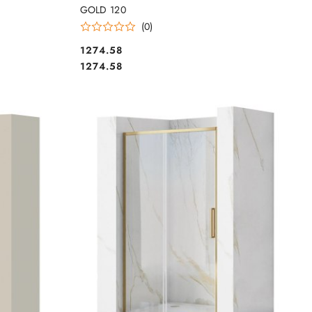
GOLD 120
(0)
1274.58
Cena:
Cena:
1274.58