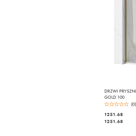
DRZWI PRYSZN
GOLD 100
(0
1251.68
Cena:
Cena:
1251.68