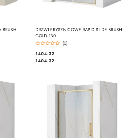
DO KOSZYKA
A BRUSH
DRZWI PRYSZNICOWE RAPID SLIDE BRUSH
GOLD 130
(0)
1404.32
Cena:
Cena:
1404.32