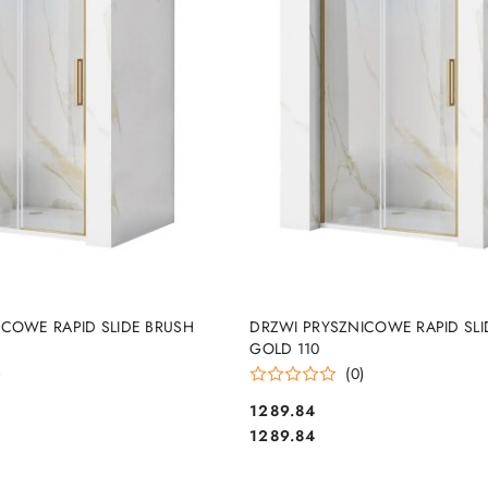
DO KOSZYKA
DO KOSZYKA
ICOWE RAPID SLIDE BRUSH
DRZWI PRYSZNICOWE RAPID SLI
GOLD 110
)
(0)
1289.84
Cena:
Cena:
1289.84