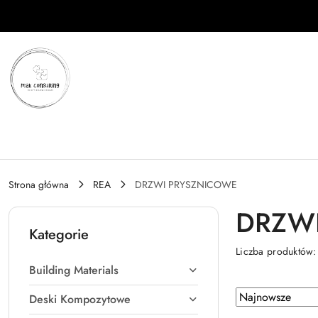
Przejdź do treści głównej
Przejdź do wyszukiwarki
Przejdź do moje konto
Przejdź do menu głównego
Przejdź do stopki
Strona główna
REA
DRZWI PRYSZNICOWE
DRZW
Kategorie
Liczba produktów
Building Materials
Zastosowano
Sortuj
Deski Kompozytowe
według
sortowanie: