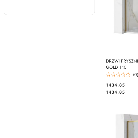
DRZWI PRYSZN
GOLD 140
(0
1434.85
Cena:
Cena:
1434.85