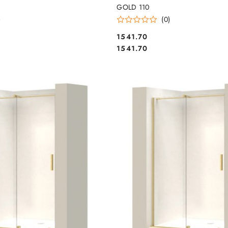
GOLD 110
)
(0)
1541.70
Cena:
Cena:
1541.70