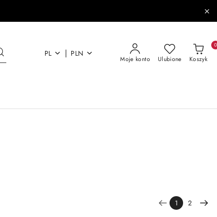
|
PL
PLN
Moje konto
Ulubione
Koszyk
1
2