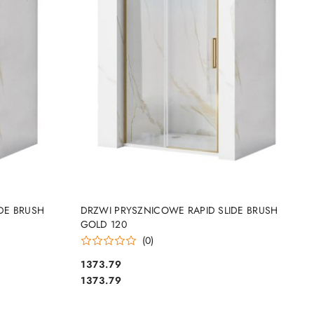
DO KOSZYKA
DE BRUSH
DRZWI PRYSZNICOWE RAPID SLIDE BRUSH
GOLD 120
(0)
1373.79
Cena:
Cena:
1373.79