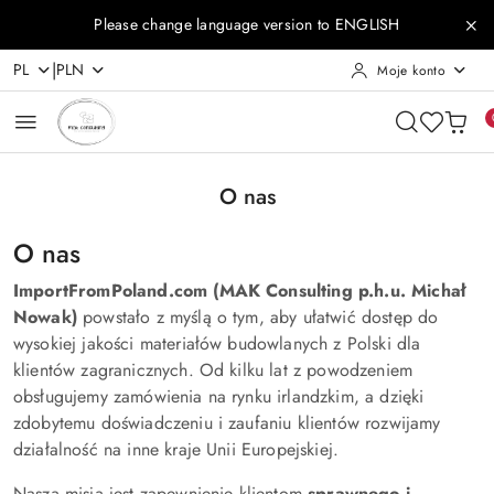
Przejdź do treści głównej
Przejdź do wyszukiwarki
Przejdź do moje konto
Przejdź do menu głównego
Przejdź do stopki
Please change language version to ENGLISH
|
PL
PLN
Moje konto
O nas
O nas
ImportFromPoland.com (MAK Consulting p.h.u. Michał
Nowak)
powstało z myślą o tym, aby ułatwić dostęp do
wysokiej jakości materiałów budowlanych z Polski dla
klientów zagranicznych. Od kilku lat z powodzeniem
obsługujemy zamówienia na rynku irlandzkim, a dzięki
zdobytemu doświadczeniu i zaufaniu klientów rozwijamy
działalność na inne kraje Unii Europejskiej.
Naszą misją jest zapewnienie klientom
sprawnego i