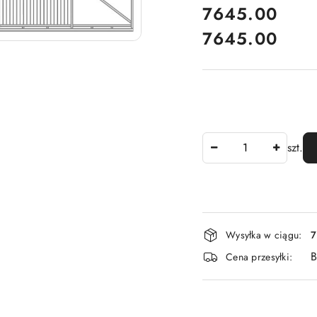
cena:
7645.00
7645.00
Cena:
Ilość
szt.
Dostępność
Wysyłka w ciągu:
7
i
B
Cena przesyłki:
dostawa