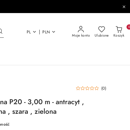
|
PL
PLN
Moje konto
Ulubione
Koszyk
(0)
a P20 - 3,00 m - antracyt ,
a , szara , zielona
pność