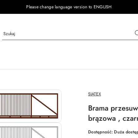
Please change language version to ENGLISH
NAZWA
SIATEX
PRODUCENTA:
Brama przesuwn
brązowa , czarn
Dostępność:
Duża dostę