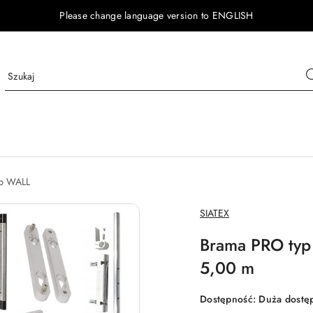
Please change language version to ENGLISH
p WALL
NAZWA
SIATEX
PRODUCENTA:
Brama PRO typ
5,00 m
Dostępność:
Duża dostę