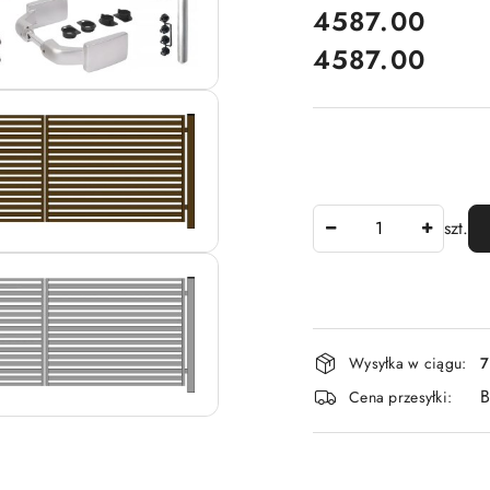
cena:
4587.00
4587.00
Cena:
Ilość
szt.
Dostępność
Wysyłka w ciągu:
7
i
B
Cena przesyłki:
dostawa