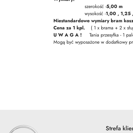
szerokość -
5,00 m
wysokość -
1,00 , 1,25 
Niestandardowe wymiary bram kos
Cena za 1 kpl.
( 1 x brama + 2 x słu
U W A G A !
Tania przesyłka - 1 pale
Mogą być wyposażone w dodatkowy profi
Pomiń karuzelę produktów
Strefa klie