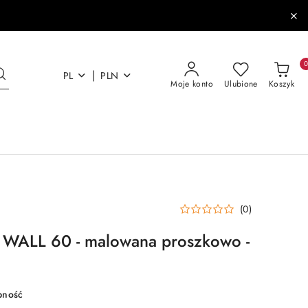
|
PL
PLN
Moje konto
Ulubione
Koszyk
(0)
 WALL 60 - malowana proszkowo -
pność