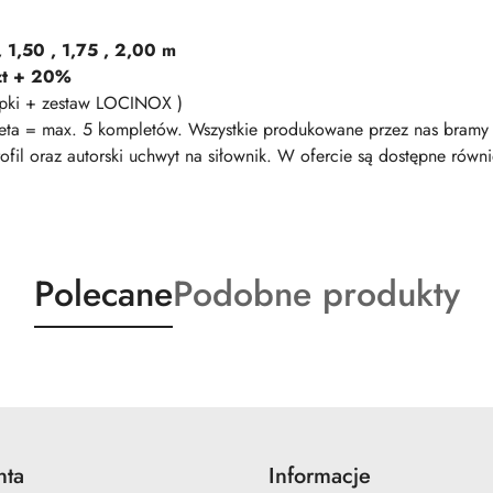
, 1,50 , 1,75 , 2,00 m
zt + 20%
pki + zestaw LOCINOX )
ta = max. 5 kompletów. Wszystkie produkowane przez nas bramy i
l oraz autorski uchwyt na siłownik. W ofercie są dostępne równi
Produkty
Produkty
Polecane
Podobne produkty
o
o
statusie:
statusie:
nta
Informacje