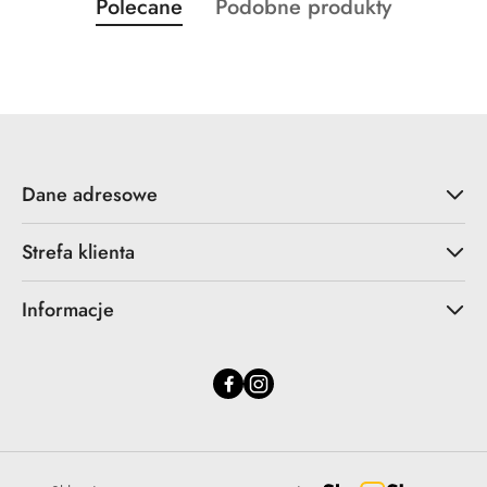
Produkty
Produkty
Polecane
Podobne produkty
Pomiń karuzelę produktów
o
o
statusie:
statusie:
Dane adresowe
Strefa klienta
Informacje