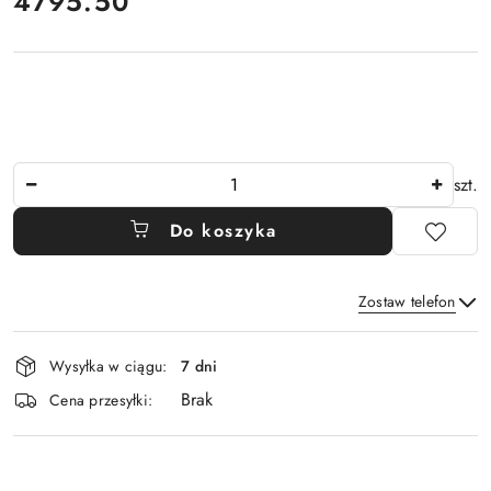
4795.50
Cena:
Ilość
szt.
Do koszyka
Zostaw telefon
Dostępność
Wysyłka w ciągu:
7 dni
i
Brak
Wyślij
dostawa
Cena przesyłki: