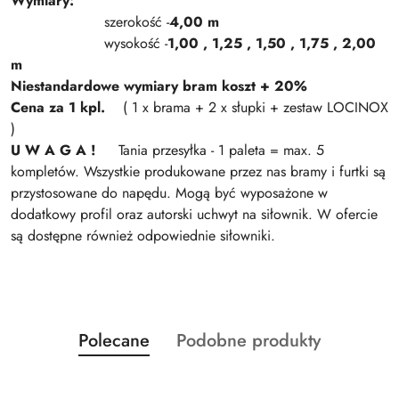
Wymiary:
szerokość -
4,00 m
wysokość -
1,00 , 1,25 , 1,50 , 1,75 , 2,00
m
Niestandardowe wymiary bram koszt + 20%
Cena za 1 kpl.
( 1 x brama + 2 x słupki + zestaw LOCINOX
)
U W A G A !
Tania przesyłka - 1 paleta = max. 5
kompletów. Wszystkie produkowane przez nas bramy i furtki są
przystosowane do napędu. Mogą być wyposażone w
dodatkowy profil oraz autorski uchwyt na siłownik. W ofercie
są dostępne również odpowiednie siłowniki.
Produkty
Produkty
Polecane
Podobne produkty
Pomiń karuzelę produktów
o
o
statusie:
statusie: