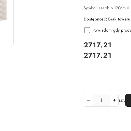
Symbol:
set-lxb b 120cm d
Dostępność:
Brak towaru
Powiadom gdy produk
cena:
2717.21
2717.21
Cena:
Ilość
szt.