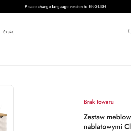
Please change language version to ENGLISH
Brak towaru
Zestaw meblow
nablatowymi C