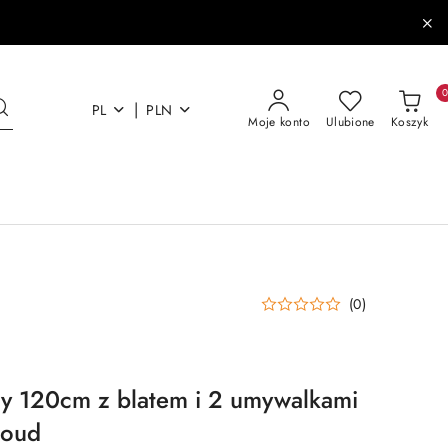
|
PL
PLN
Moje konto
Ulubione
Koszyk
(0)
y 120cm z blatem i 2 umywalkami
loud