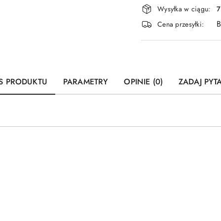
Dostępność
Wysyłka w ciągu:
7
i
B
Cena przesyłki:
dostawa
S PRODUKTU
PARAMETRY
OPINIE (0)
ZADAJ PYT