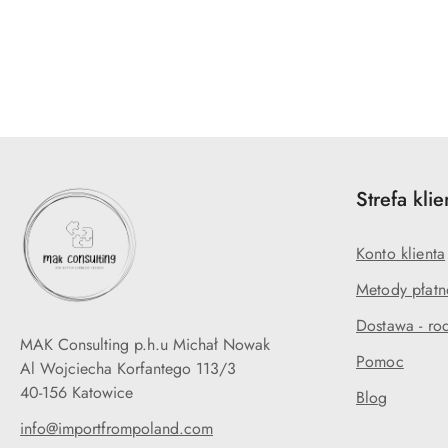
Pomiń karuzelę produktów
Strefa klie
Konto klienta
Metody płatn
Dostawa - rod
MAK Consulting p.h.u Michał Nowak
Pomoc
Al Wojciecha Korfantego 113/3
40-156 Katowice
Blog
info@importfrompoland.com