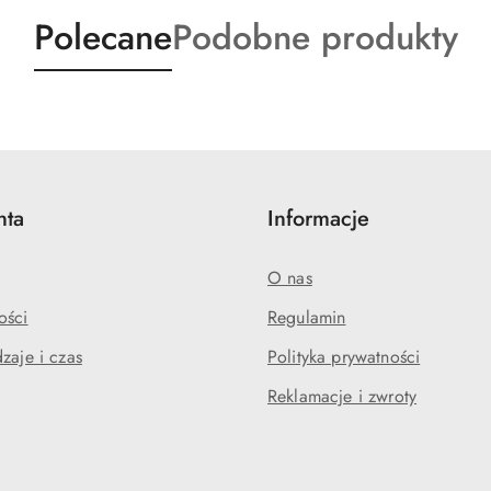
Produkty
Produkty
Polecane
Podobne produkty
o
o
statusie:
statusie:
nta
Informacje
O nas
ości
Regulamin
zaje i czas
Polityka prywatności
Reklamacje i zwroty