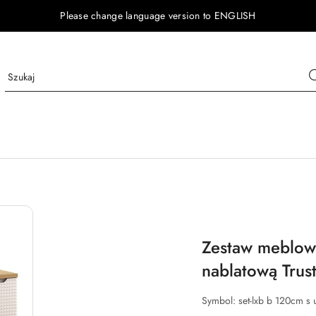
Please change language version to ENGLISH
Zestaw meblow
nablatową Trus
Symbol:
set-lxb b 120cm s 