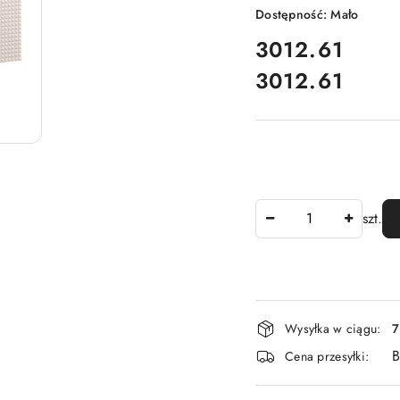
Dostępność:
Mało
cena:
3012.61
3012.61
Cena:
Ilość
szt.
Dostępność
Wysyłka w ciągu:
7
i
B
Cena przesyłki:
dostawa