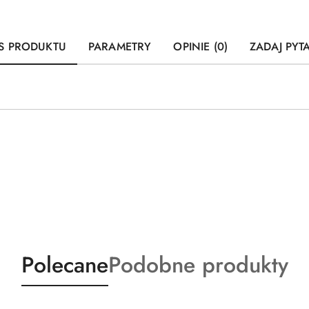
S PRODUKTU
PARAMETRY
OPINIE (0)
ZADAJ PYT
Produkty
Produkty
Polecane
Podobne produkty
o
o