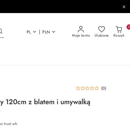
|
PL
PLN
Moje konto
Ulubione
Koszyk
(0)
y 120cm z blatem i umywalką
t
un trust wh