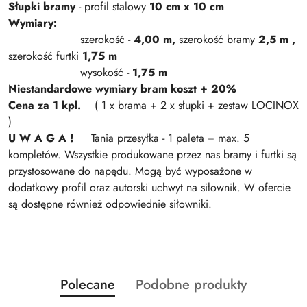
Słupki bramy
- profil stalowy
10 cm x 10 cm
Wymiary:
szerokość -
4,00 m,
szerokość bramy
2,5 m ,
szerokość furtki
1,75 m
wysokość -
1,75 m
Niestandardowe wymiary bram koszt + 20%
Cena za 1 kpl.
( 1 x brama + 2 x słupki + zestaw LOCINOX
)
U W A G A !
Tania przesyłka - 1 paleta = max. 5
kompletów. Wszystkie produkowane przez nas bramy i furtki są
przystosowane do napędu. Mogą być wyposażone w
dodatkowy profil oraz autorski uchwyt na siłownik. W ofercie
są dostępne również odpowiednie siłowniki.
Produkty
Produkty
Polecane
Podobne produkty
Pomiń karuzelę produktów
o
o