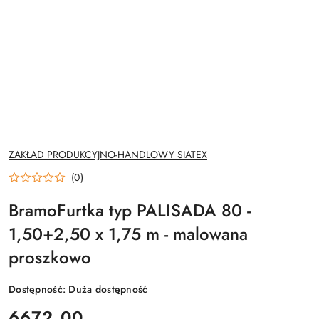
NAZWA
ZAKŁAD PRODUKCYJNO-HANDLOWY SIATEX
PRODUCENTA:
(0)
BramoFurtka typ PALISADA 80 -
1,50+2,50 x 1,75 m - malowana
proszkowo
Dostępność:
Duża dostępność
cena:
6672.00