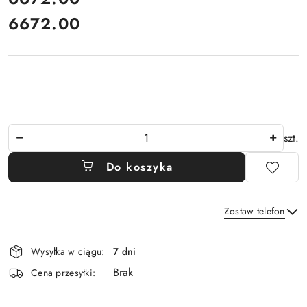
6672.00
Cena:
Ilość
szt.
Do koszyka
Zostaw telefon
Dostępność
Wysyłka w ciągu:
7 dni
i
Brak
Wyślij
dostawa
Cena przesyłki: