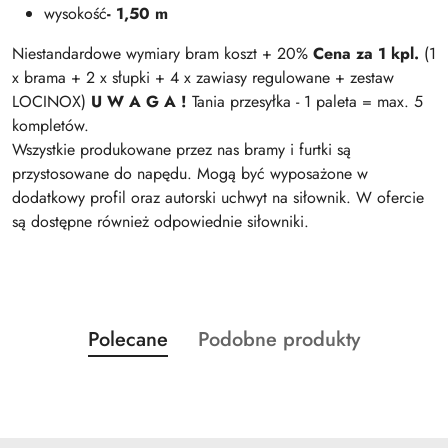
wysokość
- 1,50 m
Niestandardowe wymiary bram koszt + 20%
Cena za 1 kpl.
(1
x brama + 2 x słupki + 4 x zawiasy regulowane + zestaw
LOCINOX)
U W A G A !
Tania przesyłka - 1 paleta = max. 5
kompletów.
Wszystkie produkowane przez nas bramy i furtki są
przystosowane do napędu. Mogą być wyposażone w
dodatkowy profil oraz autorski uchwyt na siłownik. W ofercie
są dostępne również odpowiednie siłowniki.
Produkty
Produkty
Polecane
Podobne produkty
Pomiń karuzelę produktów
o
o
statusie:
statusie: