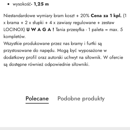
wysokość
- 1,25 m
Niestandardowe wymiary bram koszt + 20%
Cena za 1 kpl.
(1
x brama + 2 x słupki + 4 x zawiasy regulowane + zestaw
LOCINOX)
U W A G A !
Tania przesyłka - 1 paleta = max. 5
kompletów.
Wszystkie produkowane przez nas bramy i furtki są
przystosowane do napędu. Mogą być wyposażone w
dodatkowy profil oraz autorski uchwyt na siłownik. W ofercie
są dostępne również odpowiednie siłowniki.
Produkty
Produkty
Polecane
Podobne produkty
Pomiń karuzelę produktów
o
o
statusie:
statusie: