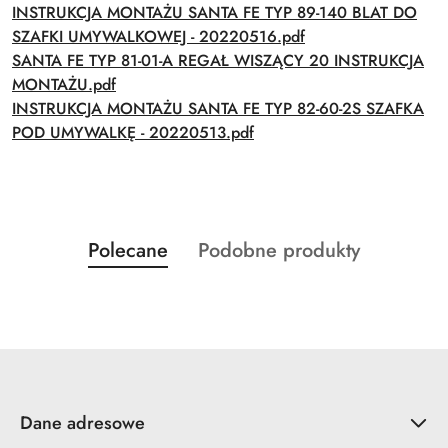
INSTRUKCJA MONTAŻU SANTA FE TYP 89-140 BLAT DO
SZAFKI UMYWALKOWEJ - 20220516.pdf
SANTA FE TYP 81-01-A REGAŁ WISZĄCY 20 INSTRUKCJA
MONTAŻU.pdf
INSTRUKCJA MONTAŻU SANTA FE TYP 82-60-2S SZAFKA
POD UMYWALKĘ - 20220513.pdf
Produkty
Produkty
Polecane
Podobne produkty
Pomiń karuzelę produktów
o
o
statusie:
statusie:
Dane adresowe