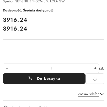
Symbol:
SET-SFBL B 140CM UN. LOLA GW
Dostępność:
Średnia dostępność
cena:
3916.24
3916.24
Cena:
Ilość
szt.
Do koszyka
Zostaw telefon
Dostępność