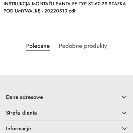
INSTRUKCJA MONTAŻU SANTA FE TYP 82-60-2S SZAFKA
POD UMYWALKĘ - 20220513.pdf
Produkty
Produkty
Polecane
Podobne produkty
Pomiń karuzelę produktów
o
o
statusie:
statusie:
Dane adresowe
Strefa klienta
Informacje