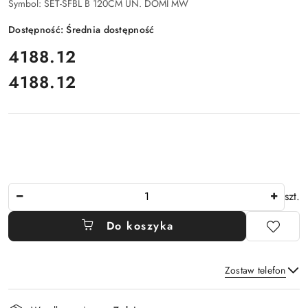
Symbol:
SET-SFBL B 120CM UN. DOMI MW
Dostępność:
Średnia dostępność
cena:
4188.12
4188.12
Cena:
Ilość
szt.
Do koszyka
Zostaw telefon
Dostępność