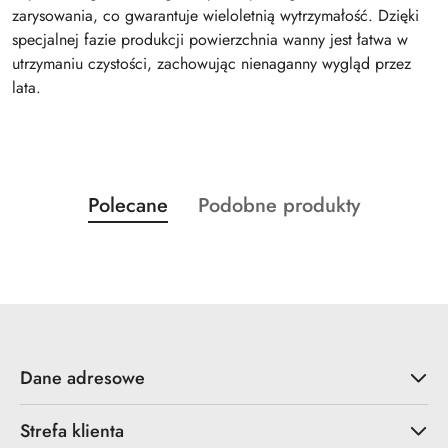
zarysowania, co gwarantuje wieloletnią wytrzymałość. Dzięki
specjalnej fazie produkcji powierzchnia wanny jest łatwa w
utrzymaniu czystości, zachowując nienaganny wygląd przez
lata.
Produkty
Produkty
Polecane
Podobne produkty
Pomiń karuzelę produktów
o
o
statusie:
statusie:
Dane adresowe
Strefa klienta