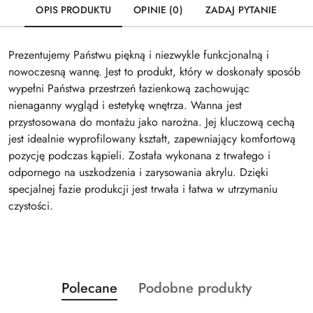
OPIS PRODUKTU
OPINIE (0)
ZADAJ PYTANIE
Prezentujemy Państwu piękną i niezwykle funkcjonalną i
nowoczesną wannę. Jest to produkt, który w doskonały sposób
wypełni Państwa przestrzeń łazienkową zachowując
nienaganny wygląd i estetykę wnętrza. Wanna jest
przystosowana do montażu jako narożna. Jej kluczową cechą
jest idealnie wyprofilowany kształt, zapewniający komfortową
pozycję podczas kąpieli. Została wykonana z trwałego i
odpornego na uszkodzenia i zarysowania akrylu. Dzięki
specjalnej fazie produkcji jest trwała i łatwa w utrzymaniu
czystości.
Produkty
Produkty
Polecane
Podobne produkty
Pomiń karuzelę produktów
o
o