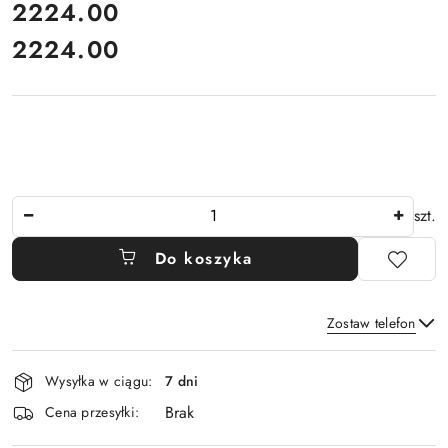
cena:
2224.00
2224.00
Cena:
Ilość
szt.
Do koszyka
Zostaw telefon
Dostępność
Wysyłka w ciągu:
7 dni
i
Brak
Wyślij
dostawa
Cena przesyłki: