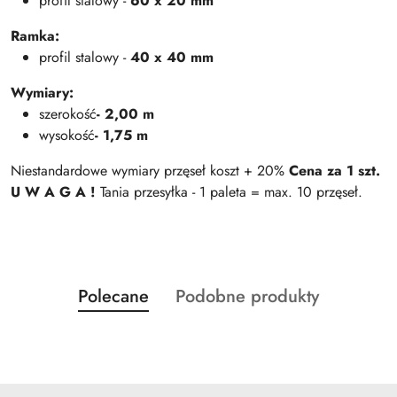
profil stalowy -
60 x 20 mm
Ramka:
profil stalowy -
40 x 40 mm
Wymiary:
szerokość
- 2,00 m
wysokość
- 1,75 m
Niestandardowe wymiary przęseł koszt + 20%
Cena za 1 szt.
U W A G A !
Tania przesyłka - 1 paleta = max. 10 przęseł.
Produkty
Produkty
Polecane
Podobne produkty
Pomiń karuzelę produktów
o
o
statusie:
statusie: