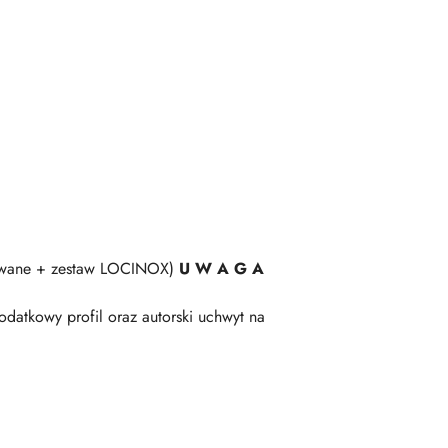
ulowane + zestaw LOCINOX)
U W A G A
datkowy profil oraz autorski uchwyt na