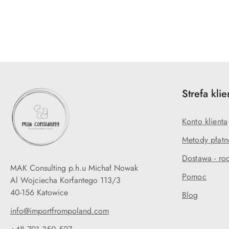
Pomiń karuzelę produktów
Strefa klie
Konto klienta
Metody płatn
Dostawa - rod
MAK Consulting p.h.u Michał Nowak
Pomoc
Al Wojciecha Korfantego 113/3
40-156 Katowice
Blog
info@importfrompoland.com