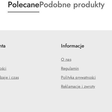
Produkty
Produkty
Polecane
Podobne produkty
o
o
statusie:
statusie:
nta
Informacje
O nas
ości
Regulamin
zaje i czas
Polityka prywatności
Reklamacje i zwroty