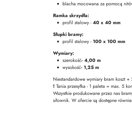
blacha mocowana za pomocą nitó
Ramka skrzydła:
profil stalowy -
40 x 40 mm
Słupki bramy:
profil stalowy -
100 x 100 mm
Wymiary:
szerokość
- 4,00 m
wysokość
- 1,25 m
Niestandardowe wymiary bram koszt 
!
Tania przesyłka - 1 paleta = max. 5 k
Wszystkie produkowane przez nas bramy
siłownik. W ofercie są dostępne równie