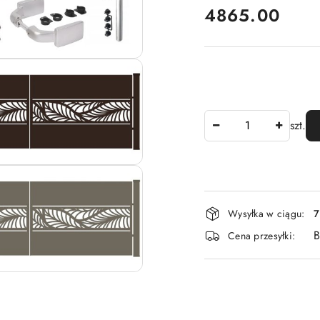
4865.00
Cena:
Ilość
szt.
Dostępność
Wysyłka w ciągu:
7
i
B
Cena przesyłki:
dostawa