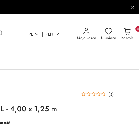
|
PL
PLN
Moje konto
Ulubione
Koszyk
(0)
 - 4,00 x 1,25 m
pność