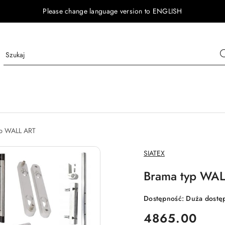
Please change language version to ENGLISH
p WALL ART
NAZWA
SIATEX
PRODUCENTA:
Brama typ WALL
Dostępność:
Duża dostę
cena:
4865.00