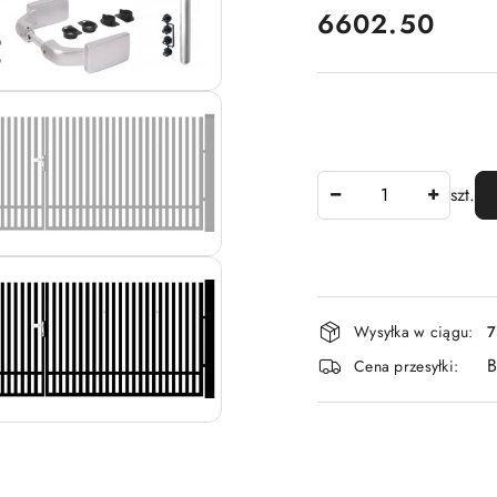
6602.50
Cena:
Ilość
szt.
Dostępność
Wysyłka w ciągu:
7
i
B
Cena przesyłki:
dostawa