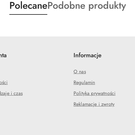
Produkty
Produkty
Polecane
Podobne produkty
o
o
statusie:
statusie:
nta
Informacje
O nas
ości
Regulamin
zaje i czas
Polityka prywatności
Reklamacje i zwroty