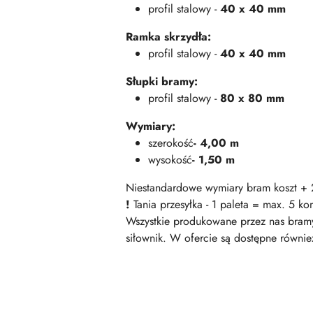
profil stalowy -
40 x 40 mm
Ramka skrzydła:
profil stalowy -
40 x 40 mm
Słupki bramy:
profil stalowy -
80 x 80 mm
Wymiary:
szerokość
- 4,00 m
wysokość
- 1,50 m
Niestandardowe wymiary bram koszt 
!
Tania przesyłka - 1 paleta = max. 5 k
Wszystkie produkowane przez nas bramy
siłownik. W ofercie są dostępne równie