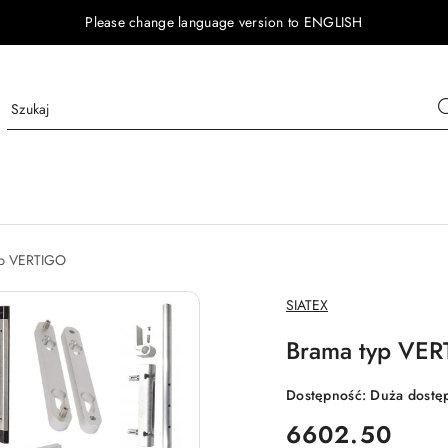
Please change language version to ENGLISH
p VERTIGO
NAZWA
SIATEX
PRODUCENTA:
Brama typ VER
Dostępność:
Duża dostę
cena:
6602.50