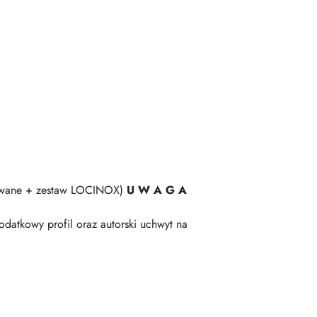
ulowane + zestaw LOCINOX)
U W A G A
datkowy profil oraz autorski uchwyt na