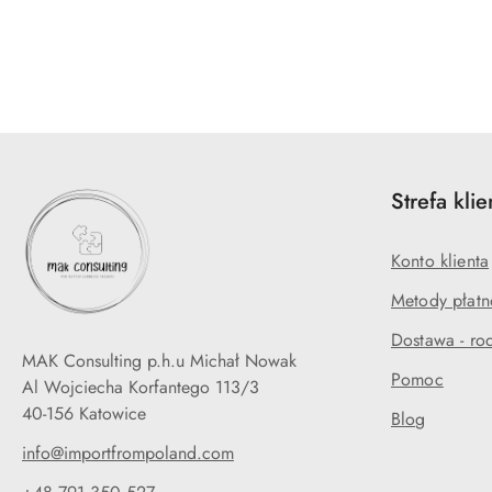
Pomiń karuzelę produktów
Strefa klie
Konto klienta
Metody płatn
Dostawa - rod
MAK Consulting p.h.u Michał Nowak
Pomoc
Al Wojciecha Korfantego 113/3
40-156 Katowice
Blog
info@importfrompoland.com