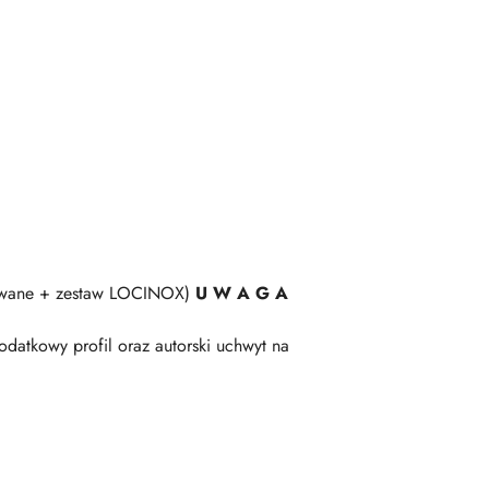
ulowane + zestaw LOCINOX)
U W A G A
datkowy profil oraz autorski uchwyt na