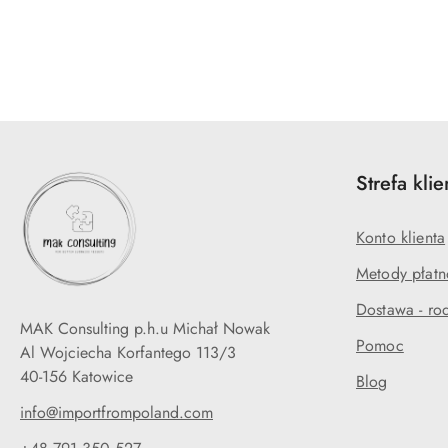
Pomiń karuzelę produktów
Strefa klie
Konto klienta
Metody płatn
Dostawa - rod
MAK Consulting p.h.u Michał Nowak
Pomoc
Al Wojciecha Korfantego 113/3
40-156 Katowice
Blog
info@importfrompoland.com