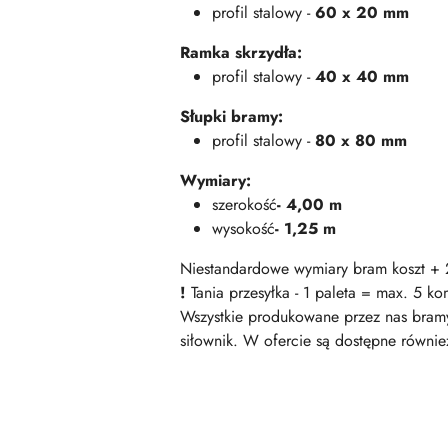
profil stalowy -
60 x 20 mm
Ramka skrzydła:
profil stalowy -
40 x 40 mm
Słupki bramy:
profil stalowy -
80 x 80 mm
Wymiary:
szerokość
- 4,00 m
wysokość
- 1,25 m
Niestandardowe wymiary bram koszt 
!
Tania przesyłka - 1 paleta = max. 5 k
Wszystkie produkowane przez nas bramy
siłownik. W ofercie są dostępne równie