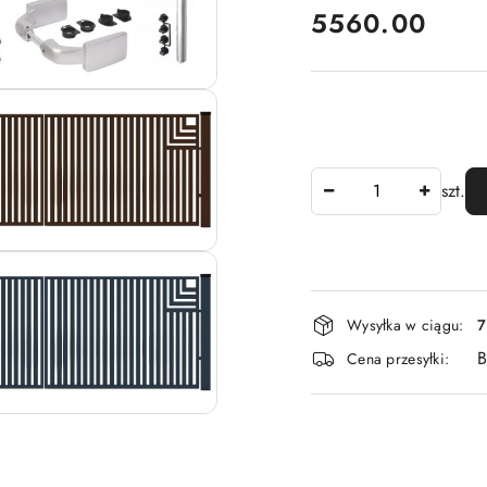
5560.00
Cena:
Ilość
szt.
Dostępność
Wysyłka w ciągu:
7
i
B
Cena przesyłki:
dostawa