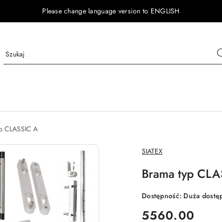
Please change language version to ENGLISH
p CLASSIC A
NAZWA
SIATEX
PRODUCENTA:
Brama typ CLA
Dostępność:
Duża dostę
cena:
5560.00