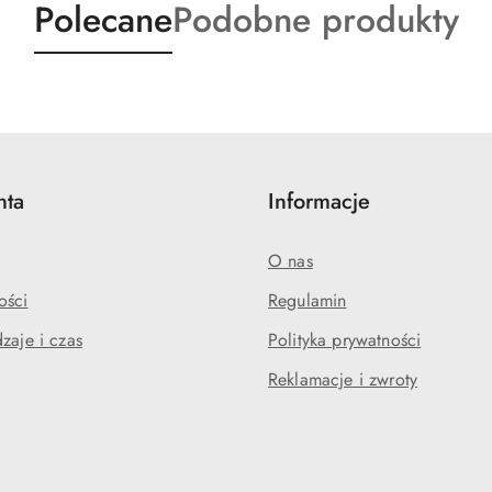
Produkty
Produkty
Polecane
Podobne produkty
o
o
statusie:
statusie:
nta
Informacje
O nas
ości
Regulamin
zaje i czas
Polityka prywatności
Reklamacje i zwroty