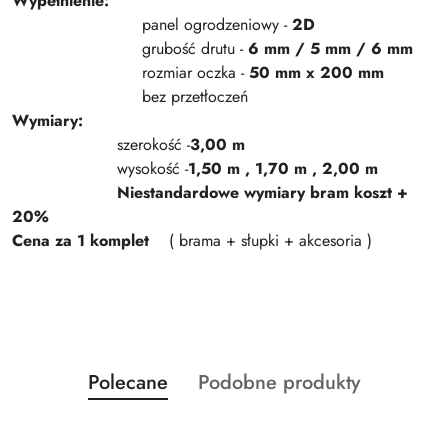
Wypełnienie:
panel ogrodzeniowy -
2D
grubość drutu -
6 mm / 5 mm / 6 mm
rozmiar oczka -
50 mm x 200 mm
bez przetłoczeń
Wymiary:
szerokość -
3,00 m
wysokość -
1,50 m , 1,70 m , 2,00 m
Niestandardowe wymiary bram koszt +
20%
Cena za 1 komplet
( brama + słupki + akcesoria )
Produkty
Produkty
Polecane
Podobne produkty
Pomiń karuzelę produktów
o
o
statusie:
statusie: