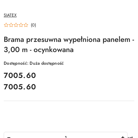
NAZWA
SIATEX
PRODUCENTA:
(0)
Brama przesuwna wypełniona panelem -
3,00 m - ocynkowana
Dostępność:
Duża dostępność
cena:
7005.60
7005.60
Cena:
Ilość
szt.