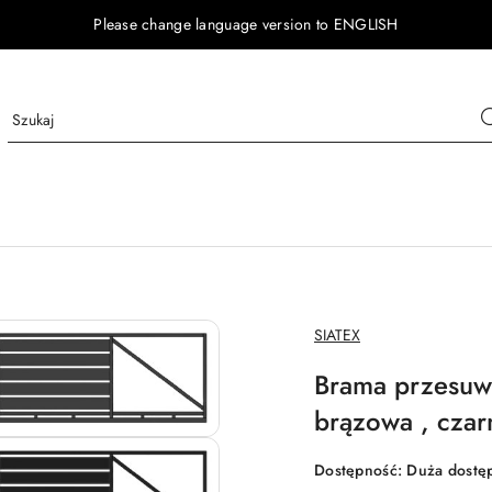
Please change language version to ENGLISH
NAZWA
SIATEX
PRODUCENTA:
Brama przesuwn
brązowa , czarn
Dostępność:
Duża dostę