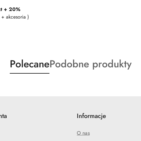
zt + 20%
+ akcesoria )
Produkty
Produkty
Polecane
Podobne produkty
o
o
statusie:
statusie:
nta
Informacje
O nas