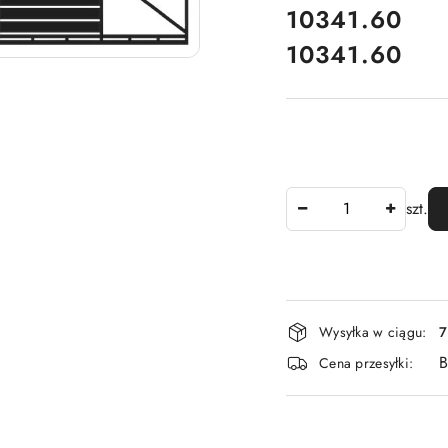
cena:
10341.60
10341.60
Cena:
Ilość
szt.
Dostępność
Wysyłka w ciągu:
7
i
B
Cena przesyłki:
dostawa