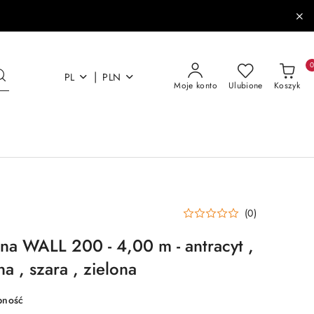
|
PL
PLN
Moje konto
Ulubione
Koszyk
(0)
a WALL 200 - 4,00 m - antracyt ,
a , szara , zielona
pność