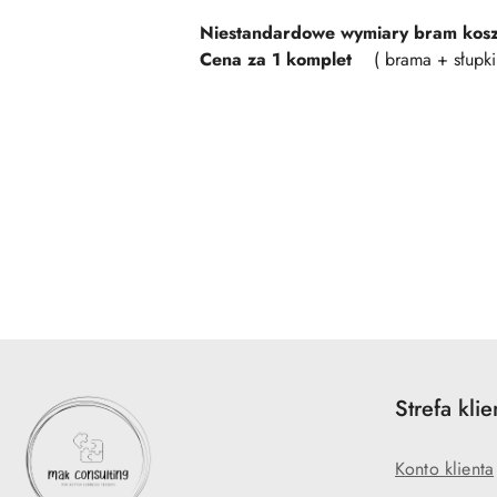
Niestandardowe wymiary bram kos
Cena za 1 komplet
( brama + słupki 
Pomiń karuzelę produktów
Strefa klie
Konto klienta