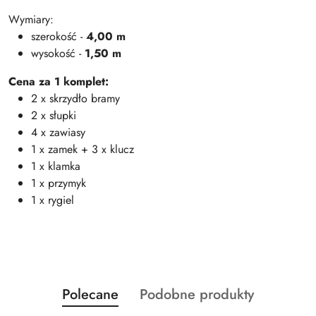
Wymiary:
szerokość -
4,00 m
wysokość -
1,50 m
Cena za 1 komplet:
2 x skrzydło bramy
2 x słupki
4 x zawiasy
1 x zamek + 3 x klucz
1 x klamka
1 x przymyk
1 x rygiel
Produkty
Produkty
Polecane
Podobne produkty
Pomiń karuzelę produktów
o
o