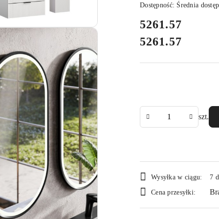
Dostępność:
Średnia dostę
cena:
5261.57
5261.57
Cena:
Ilość
szt.
Dostępność
Wysyłka w ciągu:
7 d
i
Br
Cena przesyłki:
dostawa