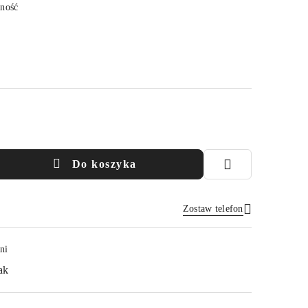
pność
Do koszyka
Zostaw telefon
Wyślij
ni
ak