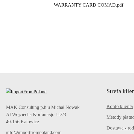
WARRANTY CARD COMAD.pdf
Pomiń karuzelę produktów
Strefa klie
Konto klienta
MAK Consulting p.h.u Michał Nowak
Al Wojciecha Korfantego 113/3
Metody płatno
40-156 Katowice
Dostawa - rod
info@importfrompoland.com