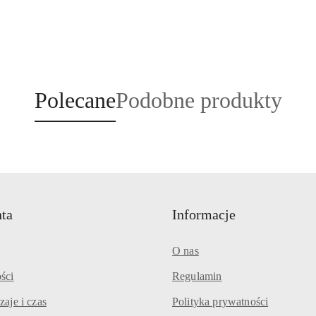
Produkty
Produkty
Polecane
Podobne produkty
o
o
statusie:
statusie:
nta
Informacje
O nas
ści
Regulamin
zaje i czas
Polityka prywatności