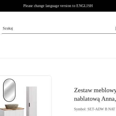
Please change language version to ENGLISH
Zestaw meblowy
nablatową Anna,
Symbol:
SET-ADW B NAT