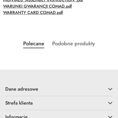
WARUNKI GWARANCJI COMAD.pdf
WARRANTY CARD COMAD.pdf
Produkty
Produkty
Polecane
Podobne produkty
Pomiń karuzelę produktów
o
o
statusie:
statusie:
Dane adresowe
Strefa klienta
Informacje