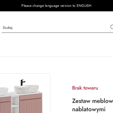
Please change language version to ENGLISH
Brak towaru
Zestaw meblow
nablatowymi