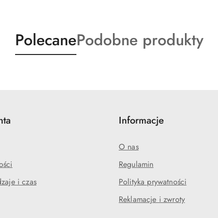
Produkty
Produkty
Polecane
Podobne produkty
o
o
statusie:
statusie:
nta
Informacje
O nas
ości
Regulamin
zaje i czas
Polityka prywatności
Reklamacje i zwroty