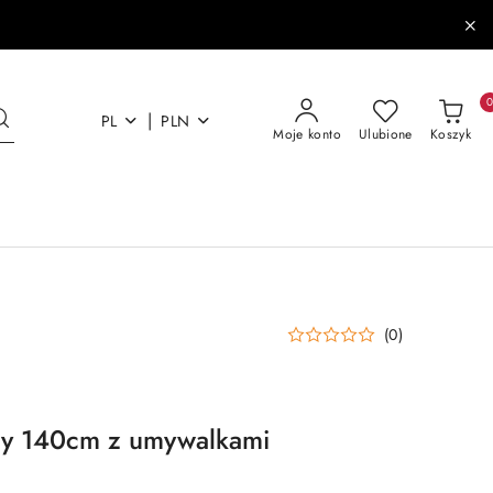
|
PL
PLN
Moje konto
Ulubione
Koszyk
(0)
y 140cm z umywalkami