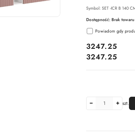
Symbol:
SET -ICR B 140 C
Dostępność:
Brak towaru
Powiadom gdy produk
cena:
3247.25
3247.25
Cena:
Ilość
szt.