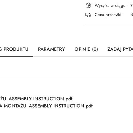
Dostępność
Wysyłka w ciągu:
7
i
B
Cena przesyłki:
dostawa
S PRODUKTU
PARAMETRY
OPINIE (0)
ZADAJ PYT
AŻU_ASSEMBLY INSTRUCTION.pdf
CJA MONTAŻU_ASSEMBLY INSTRUCTION.pdf