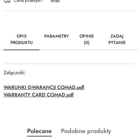
Brak
Wyślij
dostawa
Cena przesyłki:
OPIS
PARAMETRY
OPINIE
ZADAJ
PRODUKTU
(0)
PYTANIE
Załączniki:
WARUNKI GWARANCJI COMAD.pdf
WARRANTY CARD COMAD.pdf
Produkty
Produkty
Polecane
Podobne produkty
Pomiń karuzelę produktów