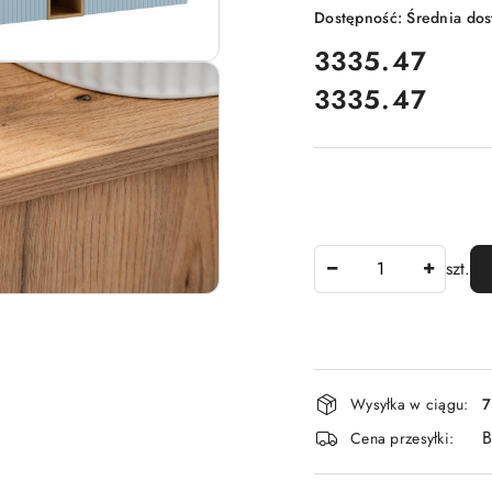
Dostępność:
Średnia do
cena:
3335.47
3335.47
Cena:
Ilość
szt.
Dostępność
Wysyłka w ciągu:
7
i
B
Cena przesyłki:
dostawa