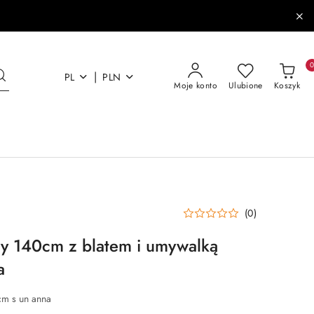
|
PL
PLN
Moje konto
Ulubione
Koszyk
(0)
y 140cm z blatem i umywalką
a
cm s un anna