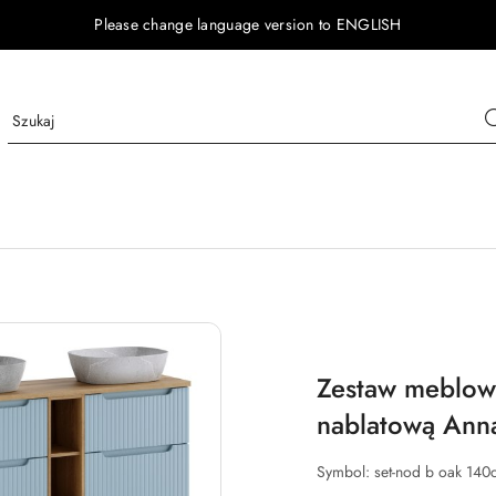
Please change language version to ENGLISH
Zestaw meblow
nablatową Ann
Symbol:
set-nod b oak 140