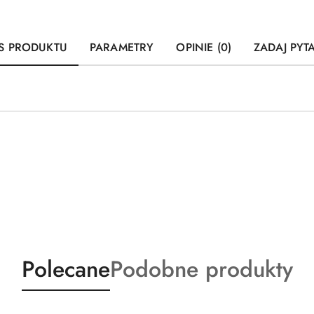
S PRODUKTU
PARAMETRY
OPINIE (0)
ZADAJ PYT
Produkty
Produkty
Polecane
Podobne produkty
o
o