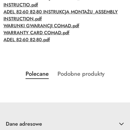
INSTRUCTIO.pdf
ADEL 82-60 82-80 INSTRUKCJA MONTAŻU_ASSEMBLY
INSTRUCTION.pdf
WARUNKI GWARANCJI COMAD.pdf
WARRANTY CARD COMAD.pdf
ADEL 82-60 82-80.pdf
Produkty
Produkty
Polecane
Podobne produkty
Pomiń karuzelę produktów
o
o
statusie:
statusie:
Dane adresowe