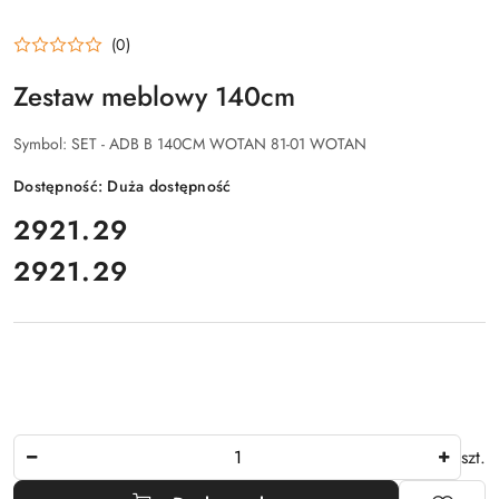
(0)
Zestaw meblowy 140cm
Symbol:
SET - ADB B 140CM WOTAN 81-01 WOTAN
Dostępność:
Duża dostępność
cena:
2921.29
2921.29
Cena:
Ilość
szt.