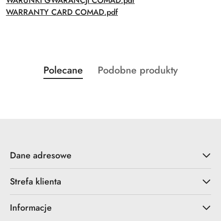
WARUNKI GWARANCJI COMAD.pdf
WARRANTY CARD COMAD.pdf
Produkty
Produkty
Polecane
Podobne produkty
Pomiń karuzelę produktów
o
o
statusie:
statusie:
Dane adresowe
Strefa klienta
Informacje