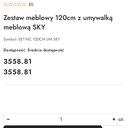
(0)
Zestaw meblowy 120cm z umywalką
meblową SKY
Symbol:
SET-NC 120CM UM SKY
Dostępność:
Średnia dostępność
cena:
3558.81
3558.81
Cena:
Ilość
szt.