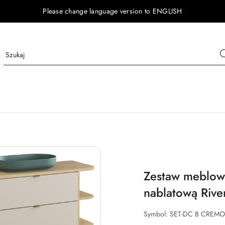
Please change language version to ENGLISH
Zestaw meblow
nablatową Rive
Symbol:
SET-DC B CREMO