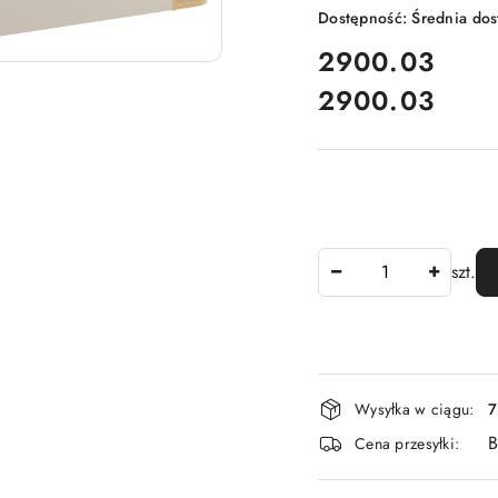
Dostępność:
Średnia do
cena:
2900.03
2900.03
Cena:
Ilość
szt.
Dostępność
Wysyłka w ciągu:
7
i
B
Cena przesyłki:
dostawa