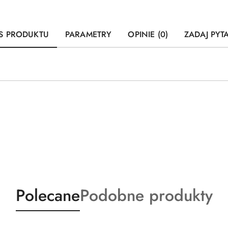
S PRODUKTU
PARAMETRY
OPINIE (0)
ZADAJ PYT
Produkty
Produkty
Polecane
Podobne produkty
o
o