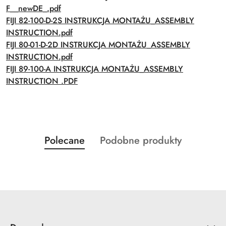
F__newDE_.pdf
FIJI 82-100-D-2S INSTRUKCJA MONTAŻU_ASSEMBLY
INSTRUCTION.pdf
FIJI 80-01-D-2D INSTRUKCJA MONTAŻU_ASSEMBLY
INSTRUCTION.pdf
FIJI 89-100-A INSTRUKCJA MONTAŻU_ASSEMBLY
INSTRUCTION .PDF
Produkty
Produkty
Polecane
Podobne produkty
Pomiń karuzelę produktów
o
o
statusie:
statusie: