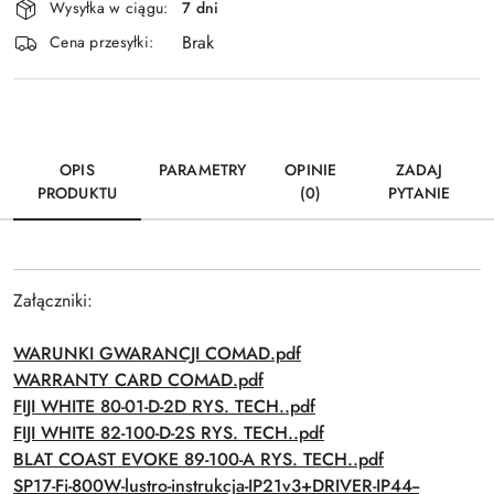
Wysyłka w ciągu:
7 dni
i
Brak
Wyślij
dostawa
Cena przesyłki:
OPIS
PARAMETRY
OPINIE
ZADAJ
PRODUKTU
(0)
PYTANIE
Załączniki:
WARUNKI GWARANCJI COMAD.pdf
WARRANTY CARD COMAD.pdf
FIJI WHITE 80-01-D-2D RYS. TECH..pdf
FIJI WHITE 82-100-D-2S RYS. TECH..pdf
BLAT COAST EVOKE 89-100-A RYS. TECH..pdf
SP17-Fi-800W-lustro-instrukcja-IP21v3+DRIVER-IP44--