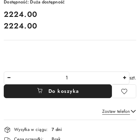
Dostępność:
Duża dostępność
cena:
2224.00
2224.00
Cena:
Ilość
szt.
Do koszyka
Zostaw telefon
Dostępność
Wysyłka w ciągu:
7 dni
i
Brak
Wyślij
Cena przesyłki: