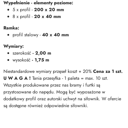
Wypełnienie - elementy poziome:
5 x profil -
200 x 20 mm
8 x profil -
20 x 40 mm
Ramka:
profil stalowy -
40 x 40 mm
Wymiary:
szerokość
- 2,00 m
wysokość
- 1,75 m
Niestandardowe wymiary przęseł koszt + 20%
Cena za 1 szt.
U W A G A !
Tania przesyłka - 1 paleta = max. 10 szt.
Wszystkie produkowane przez nas bramy i furtki są
przystosowane do napędu. Mogą być wyposażone w
dodatkowy profil oraz autorski uchwyt na siłownik. W ofercie
są dostępne również odpowiednie siłowniki.