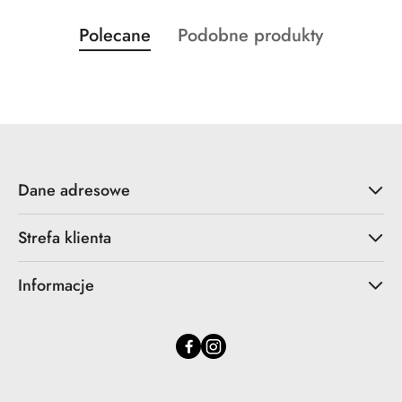
Produkty
Produkty
Polecane
Podobne produkty
Pomiń karuzelę produktów
o
o
statusie:
statusie:
Dane adresowe
Strefa klienta
Informacje