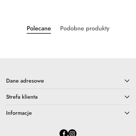
Produkty
Produkty
Polecane
Podobne produkty
Pomiń karuzelę produktów
o
o
statusie:
statusie:
Dane adresowe
Strefa klienta
Informacje