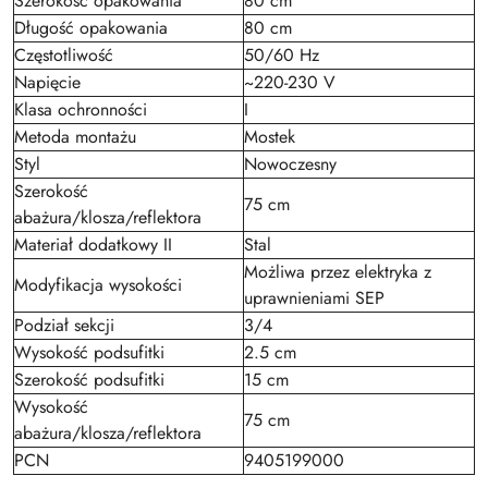
Szerokość opakowania
80 cm
Długość opakowania
80 cm
Częstotliwość
50/60 Hz
Napięcie
~220-230 V
Klasa ochronności
I
Metoda montażu
Mostek
Styl
Nowoczesny
Szerokość
75 cm
abażura/klosza/reflektora
Materiał dodatkowy II
Stal
Możliwa przez elektryka z
Modyfikacja wysokości
uprawnieniami SEP
Podział sekcji
3/4
Wysokość podsufitki
2.5 cm
Szerokość podsufitki
15 cm
Wysokość
75 cm
abażura/klosza/reflektora
PCN
9405199000