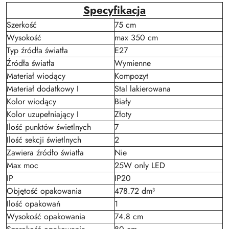
Specyfikacja
Szerkość
75 cm
Wysokość
max 350 cm
Typ źródła światła
E27
Źródła światła
Wymienne
Materiał wiodący
Kompozyt
Materiał dodatkowy I
Stal lakierowana
Kolor wiodący
Biały
Kolor uzupełniający I
Złoty
Ilość punktów świetlnych
7
Ilość sekcji świetlnych
2
Zawiera źródło światła
Nie
Max moc
25W only LED
IP
IP20
Objętość opakowania
478.72 dm³
Ilość opakowań
1
Wysokość opakowania
74.8 cm