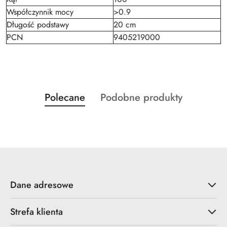
Współczynnik mocy
>0.9
Długość podstawy
20 cm
PCN
9405219000
Produkty
Produkty
Polecane
Podobne produkty
Pomiń karuzelę produktów
o
o
statusie:
statusie:
Dane adresowe
Strefa klienta