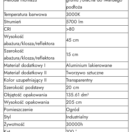
podłoża
Temperatura barwowa
3000K
Strumień
5700 lm
CRI
>80
Wysokość
45 cm
abażura/klosza/reflektora
Szerokość
15 cm
abażura/klosza/reflektora
Materiał dodatkowy I
Aluminium lakierowane
Materiał dodatkowy II
Tworzywo sztuczne
Kolor uzupełniający II
Transparentny
Szerokość podstawy
20 cm
Objętość opakowania
135.61 dm³
Wysokość opakowania
205 cm
Pomieszczenie
Ogród
Styl
Industrialny
Żywotność
30000h
Kąt
100 °