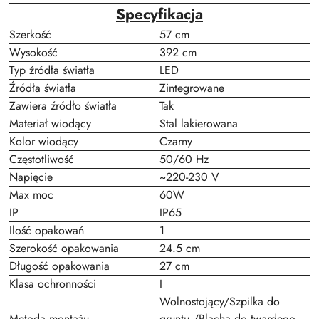
Specyfikacja
Szerkość
57 cm
Wysokość
392 cm
Typ źródła światła
LED
Źródła światła
Zintegrowane
Zawiera źródło światła
Tak
Materiał wiodący
Stal lakierowana
Kolor wiodący
Czarny
Częstotliwość
50/60 Hz
Napięcie
~220-230 V
Max moc
60W
IP
IP65
Ilość opakowań
1
Szerokość opakowania
24.5 cm
Długość opakowania
27 cm
Klasa ochronności
I
Wolnostojący/Szpilka do
Metoda montażu
gruntu /Blacha do twardego