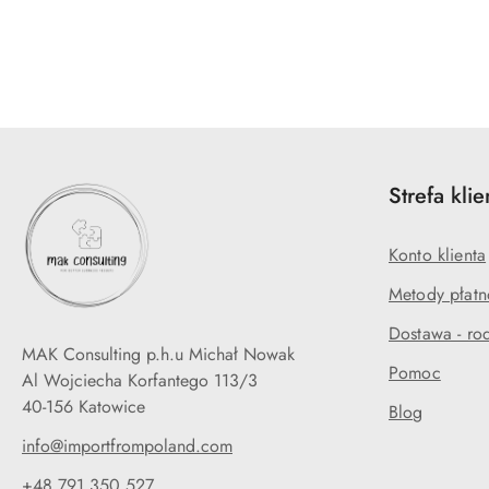
Pomiń karuzelę produktów
Strefa klie
Konto klienta
Metody płatn
Dostawa - rod
MAK Consulting p.h.u Michał Nowak
Pomoc
Al Wojciecha Korfantego 113/3
40-156 Katowice
Blog
info@importfrompoland.com
+48 791 350 527