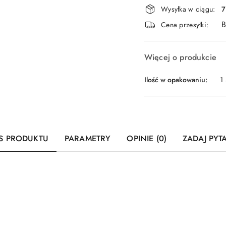
Dostępność
Wysyłka w ciągu:
7
i
B
Cena przesyłki:
dostawa
Więcej o produkcie
Ilość w opakowaniu:
1 
S PRODUKTU
PARAMETRY
OPINIE (0)
ZADAJ PYT