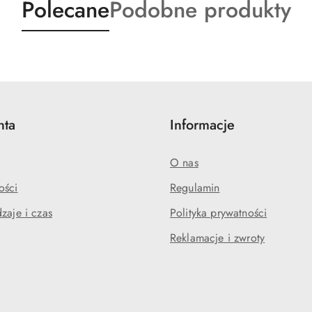
Produkty
Produkty
Polecane
Podobne produkty
o
o
statusie:
statusie:
nta
Informacje
O nas
ości
Regulamin
zaje i czas
Polityka prywatności
Reklamacje i zwroty