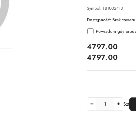
Symbol:
TB1002413
Dostępność:
Brak towaru
Powiadom gdy produk
cena:
4797.00
4797.00
Cena:
Ilość
Szt