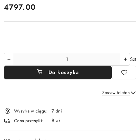
4797.00
Cena:
Ilość
Szt
Do koszyka
Zostaw telefon
Dostępność
Wysyłka w ciągu:
7 dni
i
Brak
Wyślij
dostawa
Cena przesyłki: