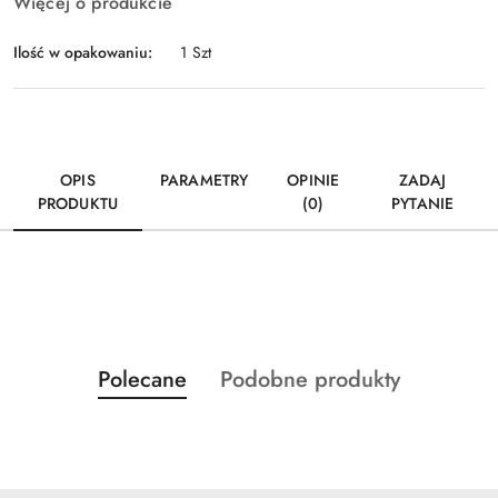
Więcej o produkcie
Ilość w opakowaniu:
1 Szt
OPIS
PARAMETRY
OPINIE
ZADAJ
PRODUKTU
(0)
PYTANIE
Produkty
Produkty
Polecane
Podobne produkty
Pomiń karuzelę produktów
o
o
statusie:
statusie: