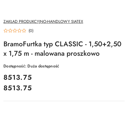
NAZWA
ZAKŁAD PRODUKCYJNO-HANDLOWY SIATEX
PRODUCENTA:
(0)
BramoFurtka typ CLASSIC - 1,50+2,50
x 1,75 m - malowana proszkowo
Dostępność:
Duża dostępność
cena:
8513.75
8513.75
Cena: