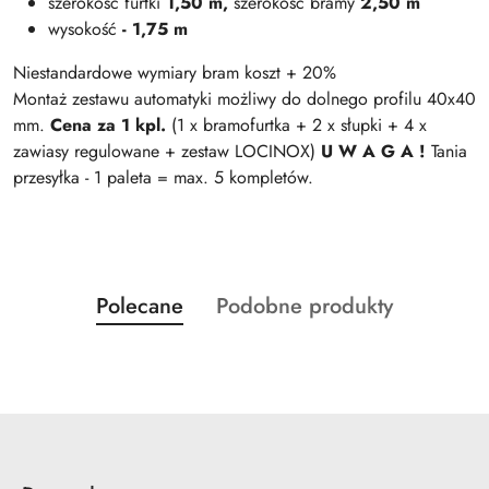
szerokość
furtki
1,50 m,
szerokość bramy
2,50 m
wysokość
- 1,75 m
Niestandardowe wymiary bram koszt + 20%
Montaż zestawu automatyki możliwy do dolnego profilu 40x40
mm.
Cena za 1 kpl.
(1 x bramofurtka + 2 x słupki + 4 x
zawiasy regulowane + zestaw LOCINOX)
U W A G A !
Tania
przesyłka - 1 paleta = max. 5 kompletów.
Produkty
Produkty
Polecane
Podobne produkty
Pomiń karuzelę produktów
o
o
statusie:
statusie: