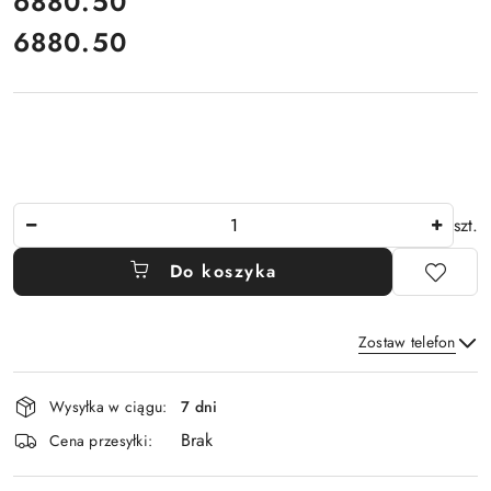
cena:
6880.50
6880.50
Cena:
Ilość
szt.
Do koszyka
Zostaw telefon
Dostępność
Wysyłka w ciągu:
7 dni
i
Brak
Wyślij
dostawa
Cena przesyłki: