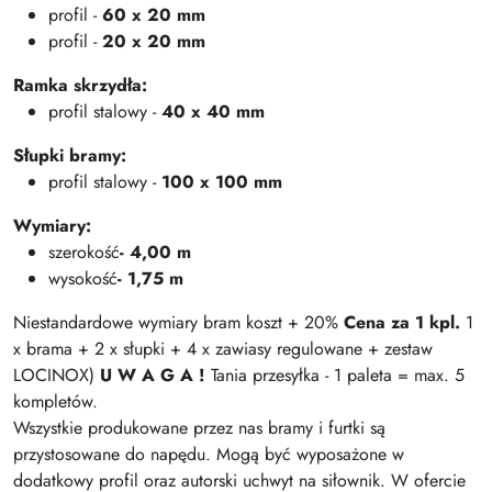
profil -
60 x 20 mm
profil -
20 x 20 mm
Ramka skrzydła:
profil stalowy -
40 x 40 mm
Słupki bramy:
profil stalowy -
100 x 100 mm
Wymiary:
szerokość
- 4,00 m
wysokość
- 1,75 m
Niestandardowe wymiary bram koszt + 20%
Cena za 1 kpl.
1
x brama + 2 x słupki + 4 x zawiasy regulowane + zestaw
LOCINOX)
U W A G A !
Tania przesyłka - 1 paleta = max. 5
kompletów.
Wszystkie produkowane przez nas bramy i furtki są
przystosowane do napędu. Mogą być wyposażone w
dodatkowy profil oraz autorski uchwyt na siłownik. W ofercie