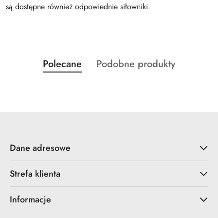
są dostępne również odpowiednie siłowniki.
Produkty
Produkty
Polecane
Podobne produkty
Pomiń karuzelę produktów
o
o
statusie:
statusie:
Dane adresowe
Strefa klienta
Informacje