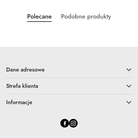
Produkty
Produkty
Polecane
Podobne produkty
Pomiń karuzelę produktów
o
o
statusie:
statusie:
Dane adresowe
Strefa klienta
Informacje