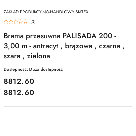
NAZWA
ZAKŁAD PRODUKCYJNO-HANDLOWY SIATEX
PRODUCENTA:
(0)
Brama przesuwna PALISADA 200 -
3,00 m - antracyt , brązowa , czarna ,
szara , zielona
Dostępność:
Duża dostępność
cena:
8812.60
8812.60
Cena: