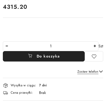
4315.20
Cena:
Ilość
Szt
Do koszyka
Zostaw telefon
Dostępność
Wysyłka w ciągu:
7 dni
i
Brak
Wyślij
dostawa
Cena przesyłki: