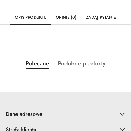
OPIS PRODUKTU
OPINIE (0)
ZADAJ PYTANIE
Produkty
Produkty
Polecane
Podobne produkty
Pomiń karuzelę produktów
o
o
statusie:
statusie:
Dane adresowe
Strefa klienta