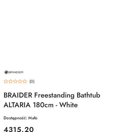
NAZWA
PRODUCENTA:
BRAIDER
(0)
BRAIDER Freestanding Bathtub
ALTARIA 180cm - White
Dostępność:
Mało
cena:
4315.20